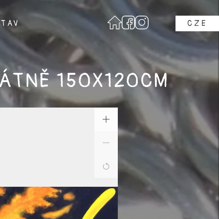
STAV
CZE
LÁTNĚ 150X120CM