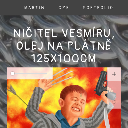
MARTIN
CZE
PORTFOLIO
NIČITEL VESMÍRU,
OLEJ NA PLÁTNĚ
125X100CM